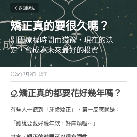
返回網站
矯正真的要很久嗎？
別因療程時間而猶豫，現在的決
定，會成為未來最好的投資
2026年7月9日
·
矯正
𝓠.
矯正真的都要花好幾年嗎？
有些人一聽到「牙齒矯正」，第一反應就是：
「聽說要戴好幾年欸，好麻煩喔⋯」