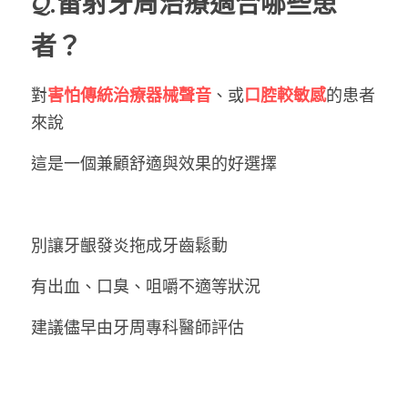
𝓠.雷射牙周治療適合哪些患
者？
對
害怕傳統治療器械聲音
、或
口腔較敏感
的患者
來說
這是一個兼顧舒適與效果的好選擇
別讓牙齦發炎拖成牙齒鬆動
有出血、口臭、咀嚼不適等狀況
建議儘早由牙周專科醫師評估